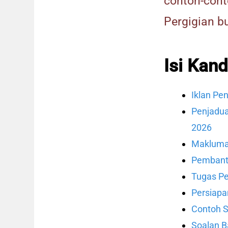
contoh-con
Pergigian b
Isi Kan
Iklan Pe
Penjadua
2026
Makluma
Pembant
Tugas P
Persiap
Contoh 
Soalan 