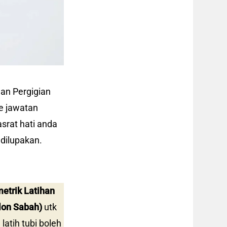
an Pergigian
ke jawatan
srat hati anda
dilupakan.
metrik Latihan
lon Sabah)
utk
latih tubi boleh