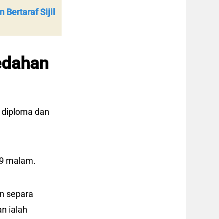
Bertaraf Sijil
edahan
 diploma dan
59 malam.
an separa
an ialah