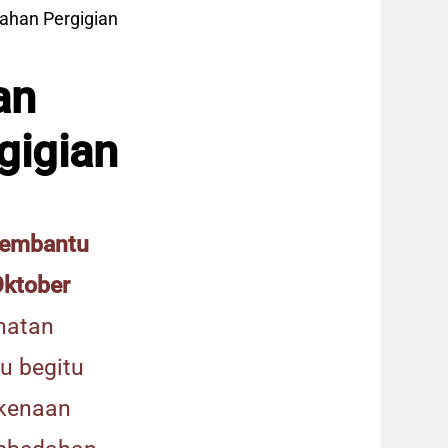
han Pergigian
an
gigian
Pembantu
Oktober
ihatan
au begitu
rkenaan