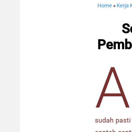
Home
»
Kerja 
S
Pemba
A
sudah past