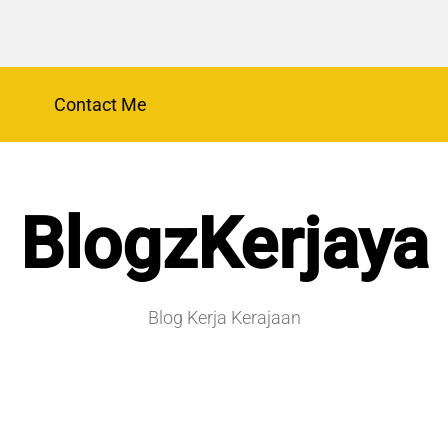
Contact Me
BlogzKerjaya
Blog Kerja Kerajaan