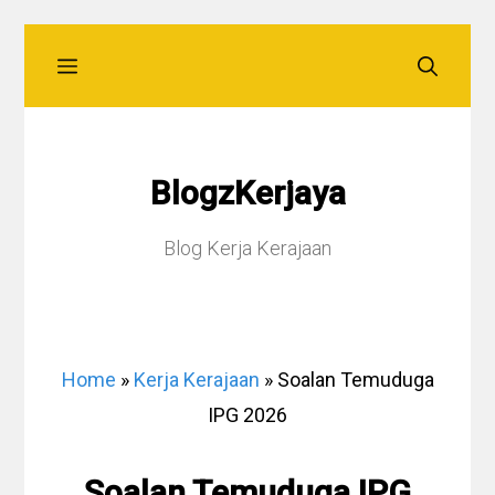
Skip
Menu
to
content
BlogzKerjaya
Blog Kerja Kerajaan
Home
»
Kerja Kerajaan
»
Soalan Temuduga
IPG 2026
Soalan Temuduga IPG