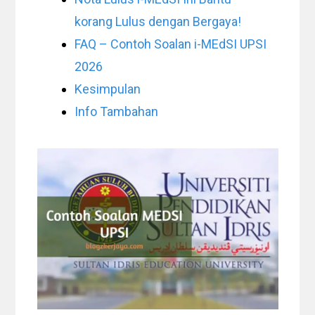
korang Lulus dengan Bergaya!
FAQ – Contoh Soalan i-MEdSI UPSI
2026
Kesimpulan
Info Tambahan