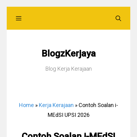
Skip
Menu
to
content
BlogzKerjaya
Blog Kerja Kerajaan
Home
»
Kerja Kerajaan
»
Contoh Soalan i-
MEdSI UPSI 2026
Contoh Soalan i-MEdSI